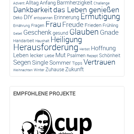
Barmherzigkeit
Alltag
Anfang
Advent
Challenge
das Leben genießen
Dankbarkeit
Ermutigung
DIY
Erinnerung
Deko
entspannen
Frau
Freude
Frieden
Frühling
Fragen
Ernährung
Glauben
Geschenk
Gnade
gesund
Gebet
Heiligung
Handarbeit
Haushalt
Herausforderung
Hoffnung
Herbst
Mut
Leben
lecker
Psalmen
Schönheit
Liebe
Rezept
Vertrauen
Segen
Single
Sommer
Tipps
Zukunft
Zuhause
Winter
Weihnachten
EMPFOHLENE PROJEKTE